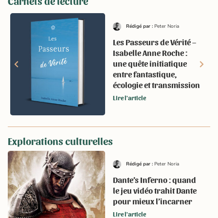
Carnets de lecture
Rédigé par :
Peter Noria
Les Passeurs de Vérité –
Isabelle Anne Roche :
une quête initiatique
entre fantastique,
écologie et transmission
Lire l'article
Explorations culturelles
Rédigé par :
Peter Noria
Dante’s Inferno : quand
le jeu vidéo trahit Dante
pour mieux l’incarner
Lire l'article