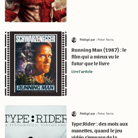
Rédigé par :
Peter Noria
Running Man (1987) : le
film qui a mieux vu le
futur que le livre
Lire l'article
Rédigé par :
Peter Noria
Type:Rider : des mots aux
manettes, quand le jeu
vidéo s’empare de la