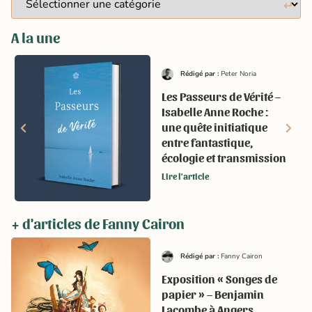
A la une
Rédigé par :
Peter Noria
Les Passeurs de Vérité –
Isabelle Anne Roche :
une quête initiatique
entre fantastique,
écologie et transmission
Lire l'article
+ d'articles de Fanny Cairon
Rédigé par :
Fanny Cairon
Exposition « Songes de
papier » – Benjamin
Lacombe à Angers