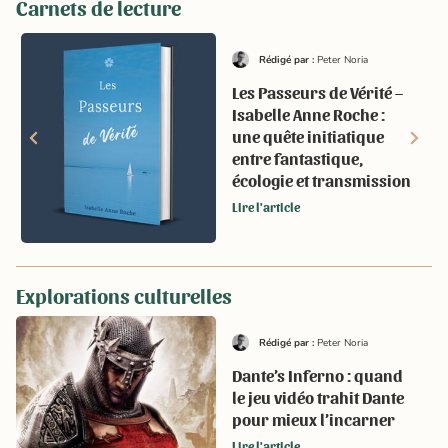
Carnets de lecture
Rédigé par :
Peter Noria
Les Passeurs de Vérité –
Isabelle Anne Roche :
une quête initiatique
entre fantastique,
écologie et transmission
Lire l'article
Explorations culturelles
Rédigé par :
Peter Noria
Dante’s Inferno : quand
le jeu vidéo trahit Dante
pour mieux l’incarner
Lire l'article