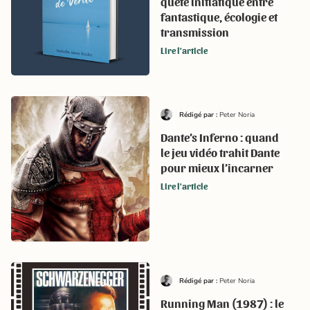
quête initiatique entre
fantastique, écologie et
transmission
Lire l'article
Rédigé par :
Peter Noria
Dante’s Inferno : quand
le jeu vidéo trahit Dante
pour mieux l’incarner
Lire l'article
Rédigé par :
Peter Noria
Running Man (1987) : le