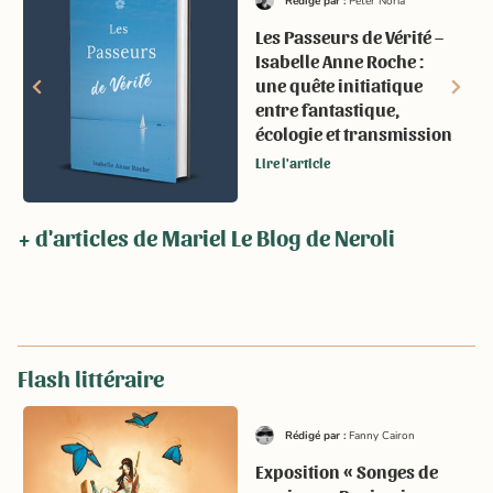
Rédigé par :
Peter Noria
Les Passeurs de Vérité –
Isabelle Anne Roche :
une quête initiatique
entre fantastique,
écologie et transmission
Lire l'article
+ d'articles de Mariel Le Blog de Neroli
Flash littéraire
Rédigé par :
Fanny Cairon
Exposition « Songes de