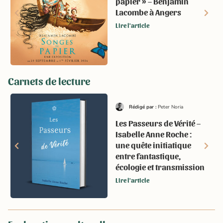
papier » – Benjamin
Lacombe à Angers
Lire l'article
Carnets de lecture
Rédigé par :
Peter Noria
Les Passeurs de Vérité –
Isabelle Anne Roche :
une quête initiatique
entre fantastique,
écologie et transmission
Lire l'article