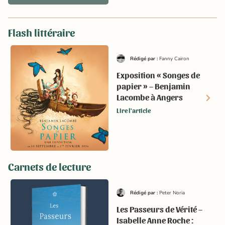
Flash littéraire
Rédigé par :
Fanny Cairon
Exposition « Songes de
papier » – Benjamin
Lacombe à Angers
Lire l'article
Carnets de lecture
Rédigé par :
Peter Noria
Les Passeurs de Vérité –
Isabelle Anne Roche :