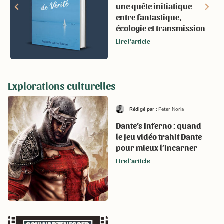
une quête initiatique
entre fantastique,
écologie et transmission
Lire l'article
Explorations culturelles
Rédigé par :
Peter Noria
Dante’s Inferno : quand
le jeu vidéo trahit Dante
pour mieux l’incarner
Lire l'article